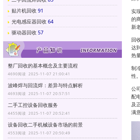
贴片机回收
91
实
的
光电感应器回收
64
新
驱动器回收
57
回
达
热
整厂回收的基本概念及主要流程
制
4690阅读 2025-11-07 21:00:41
性
波峰焊与回流焊：差异与特点解析
公
4693阅读 2025-11-07 20:57:51
配
及
二手工控设备回收服务
满
4455阅读 2025-11-07 20:52:41
设备回收二手机械设备市场的前景
4553阅读 2025-11-07 20:50:49