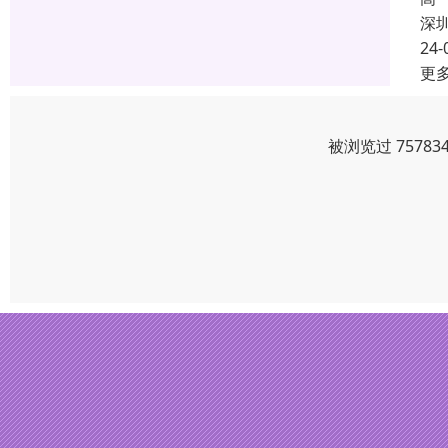
深
24-
更
被浏览过 7578