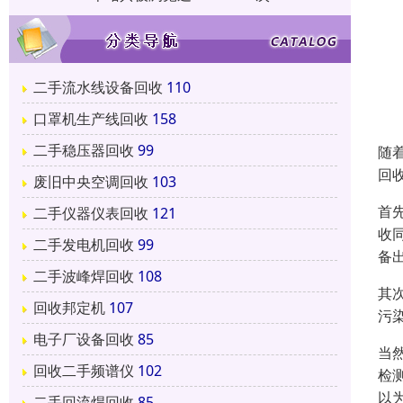
二手流水线设备回收
110
口罩机生产线回收
158
二手稳压器回收
99
随
回
废旧中央空调回收
103
首
二手仪器仪表回收
121
收
二手发电机回收
99
备
二手波峰焊回收
108
其
回收邦定机
107
污
电子厂设备回收
85
当
回收二手频谱仪
102
检
以
二手回流焊回收
85