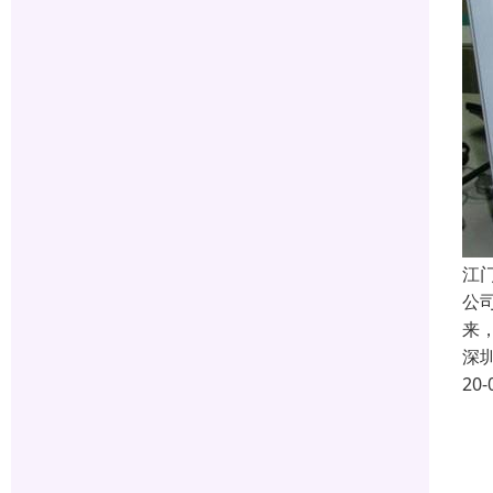
江
公
来
深
20-