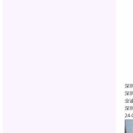
深
深
业
深
24-