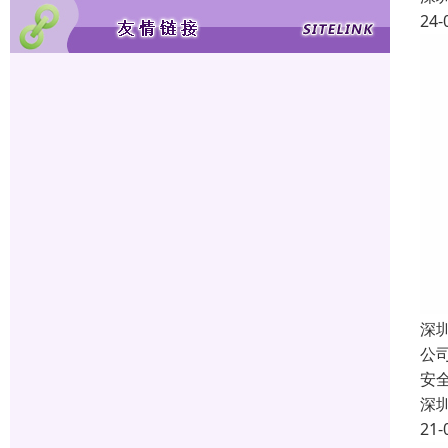
24-
深
公
安
深
21-