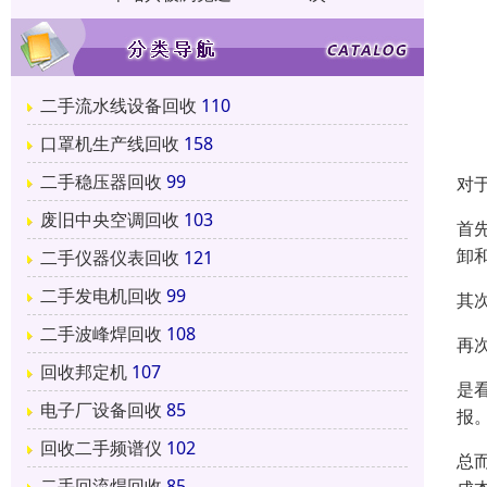
二手流水线设备回收
110
口罩机生产线回收
158
二手稳压器回收
99
对
废旧中央空调回收
103
首
卸
二手仪器仪表回收
121
二手发电机回收
99
其
二手波峰焊回收
108
再
回收邦定机
107
是
电子厂设备回收
85
报
回收二手频谱仪
102
总
二手回流焊回收
85