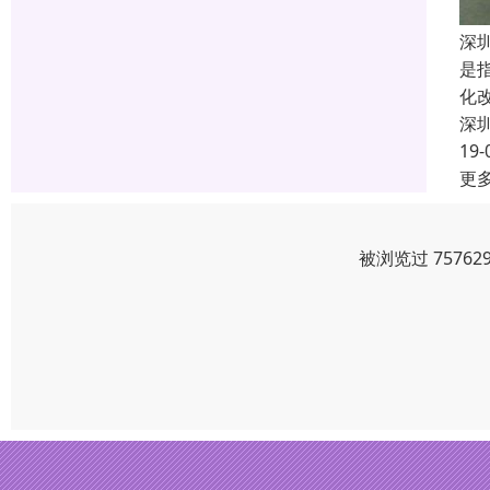
深
是
化
深
19-
更
被浏览过 7576