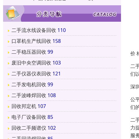
二手流水线设备回收
110
口罩机生产线回收
158
二手稳压器回收
99
价 
废旧中央空调回收
103
二
二手仪器仪表回收
121
们
二手发电机回收
99
深
二手波峰焊回收
108
公
回收邦定机
107
们
电子厂设备回收
85
二
力
回收二手频谱仪
102
服
二手回流焊回收
85