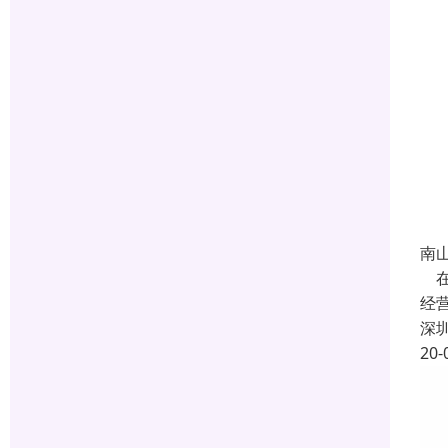
南
在
经
深
20-