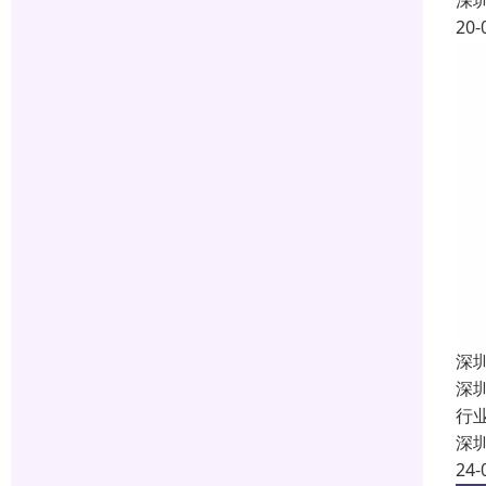
深
20-
深
深
行
深
24-