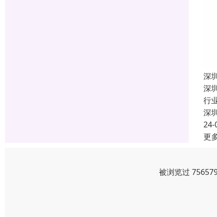
深
深
行
深
24-
更
被浏览过 7565