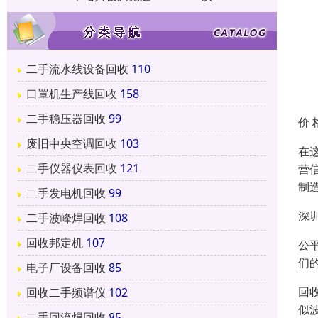
二手流水线设备回收
110
口罩机生产线回收
158
二手稳压器回收
99
价 
废旧中央空调回收
103
在
二手仪器仪表回收
121
营
制
二手发电机回收
99
深
二手波峰焊回收
108
回收邦定机
107
公
们
电子厂设备回收
85
回
回收二手频谱仪
102
似
二手回流焊回收
85