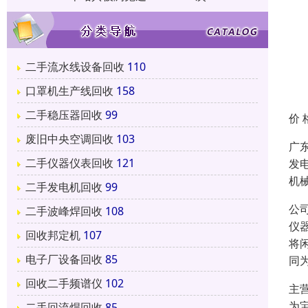
二手流水线设备回收
110
口罩机生产线回收
158
二手稳压器回收
99
价 
废旧中央空调回收
103
广
二手仪器仪表回收
121
发
机
二手发电机回收
99
公
二手波峰焊回收
108
仪
回收邦定机
107
将
电子厂设备回收
85
同
回收二手频谱仪
102
主
为
二手回流焊回收
85