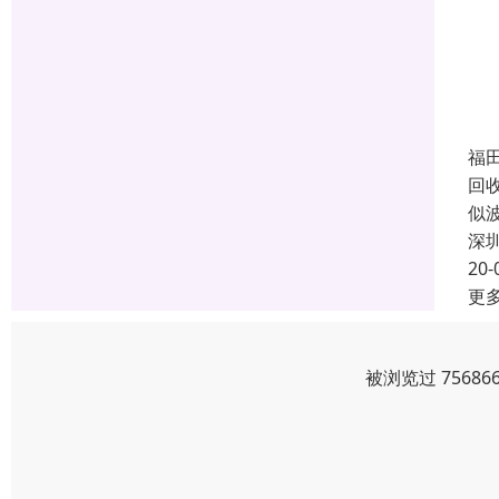
福
回
似
深
20-
更
被浏览过 7568