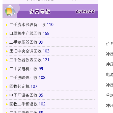
二手流水线设备回收
110
口罩机生产线回收
158
二手稳压器回收
99
价 
废旧中央空调回收
103
冲
二手仪器仪表回收
121
冲
二手发电机回收
99
电
二手波峰焊回收
108
冲
回收邦定机
107
单
电子厂设备回收
85
回收二手频谱仪
102
冲
二手回流焊回收
85