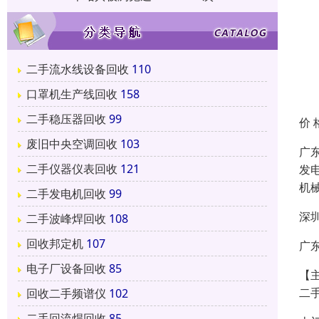
二手流水线设备回收
110
口罩机生产线回收
158
二手稳压器回收
99
价 
废旧中央空调回收
103
广
二手仪器仪表回收
121
发
机
二手发电机回收
99
深
二手波峰焊回收
108
回收邦定机
107
广
电子厂设备回收
85
【
二
回收二手频谱仪
102
二手回流焊回收
85