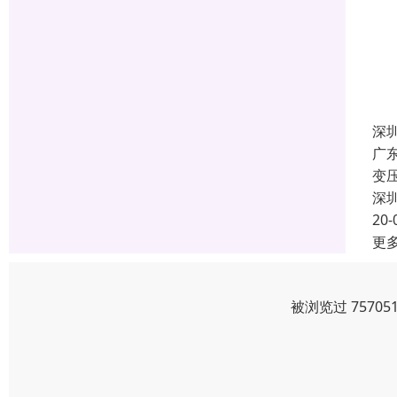
深
广
变
深
20-
更
被浏览过 7570