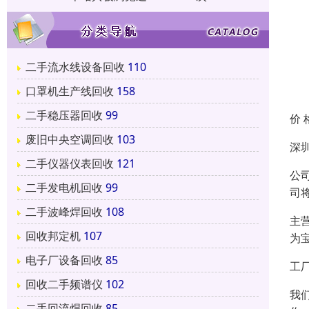
二手流水线设备回收
110
口罩机生产线回收
158
二手稳压器回收
99
价 
废旧中央空调回收
103
深
二手仪器仪表回收
121
公
二手发电机回收
99
司
二手波峰焊回收
108
主
回收邦定机
107
为
电子厂设备回收
85
工
回收二手频谱仪
102
我
二手回流焊回收
85