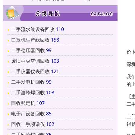
二手流水线设备回收
110
口罩机生产线回收
158
二手稳压器回收
99
价 
废旧中央空调回收
103
深
二手仪器仪表回收
121
我
二手发电机回收
99
的
二手波峰焊回收
108
【
回收邦定机
107
二
电子厂设备回收
85
上
得
回收二手频谱仪
102
二手回流焊回收
85