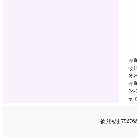
深
收
波
深
24-
更
被浏览过 7567