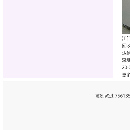
江
回
达
深
20-
更
被浏览过 7561