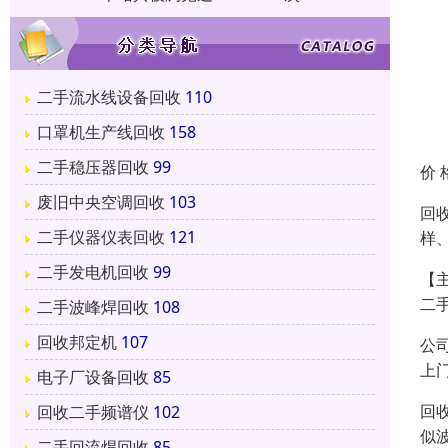
二手流水线设备回收
110
口罩机生产线回收
158
二手稳压器回收
99
价 
废旧中央空调回收
103
回
二手仪器仪表回收
121
样
二手发电机回收
99
【
二
二手波峰焊回收
108
回收邦定机
107
公
上
电子厂设备回收
85
回
回收二手频谱仪
102
似
二手回流焊回收
85