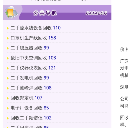
二手流水线设备回收
110
口罩机生产线回收
158
二手稳压器回收
99
价 
废旧中央空调回收
103
广
二手仪器仪表回收
121
发
机
二手发电机回收
99
深
二手波峰焊回收
108
回收邦定机
107
公
司
电子厂设备回收
85
回
回收二手频谱仪
102
样
二手回流焊回收
85