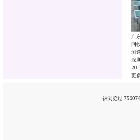
广
回
测
深
20-
更
被浏览过 7560