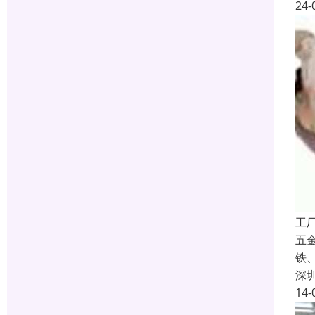
24-
工
五
铁
深
14-