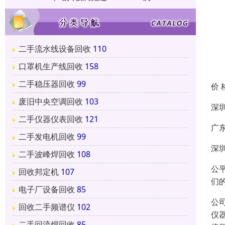
二手流水线设备回收
110
口罩机生产线回收
158
二手稳压器回收
99
价 
废旧中央空调回收
103
深
二手仪器仪表回收
121
广
二手发电机回收
99
深
二手波峰焊回收
108
公
回收邦定机
107
们
电子厂设备回收
85
公
回收二手频谱仪
102
仪
二手回流焊回收
85