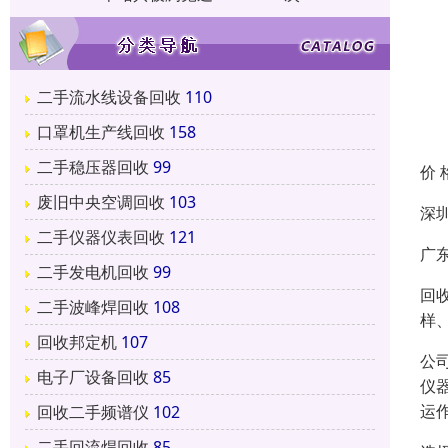
二手流水线设备回收
110
口罩机生产线回收
158
二手稳压器回收
99
价 
废旧中央空调回收
103
深
二手仪器仪表回收
121
广
二手发电机回收
99
回
二手波峰焊回收
108
样
回收邦定机
107
公
电子厂设备回收
85
仪
运
回收二手频谱仪
102
二手回流焊回收
85