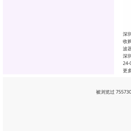
深
收
波
深
24-
更
被浏览过 7557