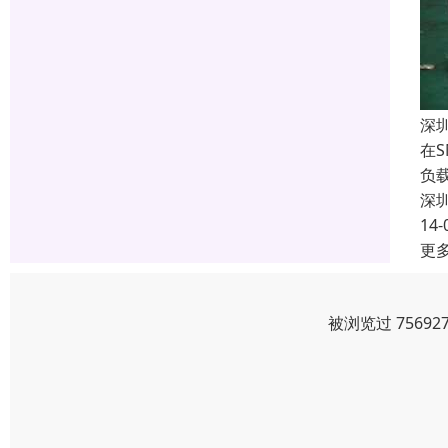
深
在
负
深
14-
更
被浏览过 7569