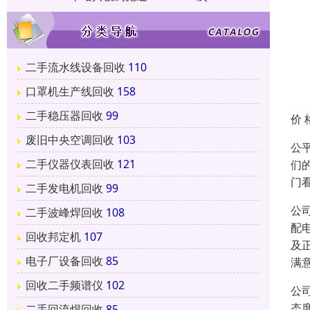
二手流水线设备回收
110
口罩机生产线回收
158
二手稳压器回收
99
价 
废旧中央空调回收
103
公
二手仪器仪表回收
121
们
门
二手发电机回收
99
公
二手波峰焊回收
108
配
回收邦定机
107
及
电子厂设备回收
85
满
回收二手频谱仪
102
公
态
二手回流焊回收
85