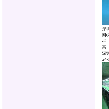
深
回
样
高
深
24-