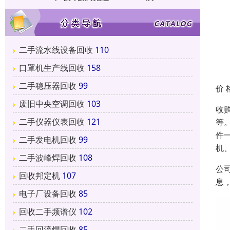
二手流水线设备回收
110
口罩机生产线回收
158
二手稳压器回收
99
价 
废旧中央空调回收
103
收
二手仪器仪表回收
121
等
件
二手发电机回收
99
机、
二手波峰焊回收
108
公
回收邦定机
107
息
电子厂设备回收
85
回收二手频谱仪
102
二手回流焊回收
85